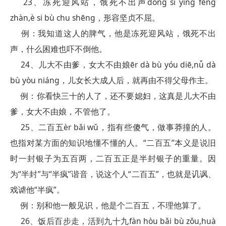
23、冻死迎风站，饿死不出声dòng si ying fēng
zhàn,è si bù chu shēng，形容坚贞不屈。
例：我知道这人的脾气，他是冻死迎风站，饿死不出
声，什么困难也吓不倒他。
24、儿大不由爹，女大不由娘ēr dà bù yóu diē,nǚ dà
bù yòu niáng，儿女长大成人后，就再由不得父母作主。
例：你看快三十的人了，还不要媳妇，这真是儿大不由
爹，女大不由娘，不管他了。
25、二百五èr bǎi wǔ，指有些傻气，做事莽撞的人。
也指对某方面的知识地懂不懂的人。“二百五”本义是说旧
时一封银子为五百两，二百五正是半封银子的重量。因
为“半封”与“半疯”谐音，说这个人“二百五”，也就是讥讽、
戏谑他“半疯”。
例：别和他一般见识，他是个二百五，不理他算了。
26、饭后百步走，活到九十九fàn hòu bǎi bù zǒu,huà