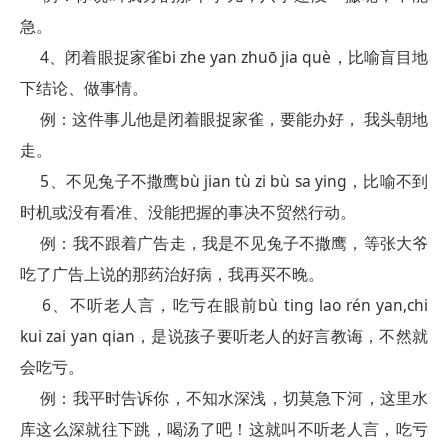
急。
4、闭着眼捉家雀bi zhe yan zhuō jia què，比喻盲目地
下结论、做事情。
例：这件事儿他是闭着眼捉家雀，要能办好， 我头朝地
走。
5、不见兔子不撒鹰bù jian tù zi bù sa ying，比喻不到
时机或没有看准、没能把握的事决不贸然行动。
例：我不跟着广告走，我是不见兔子不撒鹰，等张大爷
吃了广告上说的那药治好病，我再买不晚。
6、不听老人言，吃亏在眼前bù ting lao rén yan,chi
kui zai yan qian，是说孩子要听老人的好言教诲，不然就
会吃亏。
例：我平时告诉你，不知水深浅，切莫急下河，这里水
库这么深就往下跳，喝汤了吧！这就叫不听老人言，吃亏