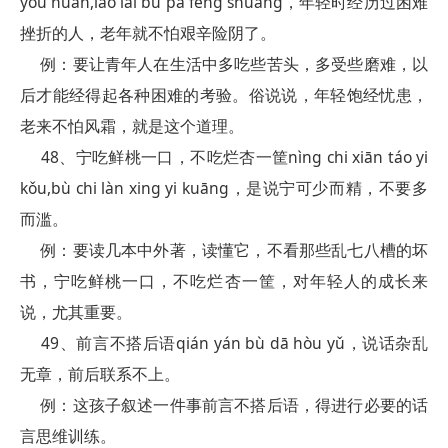
yōu huàn,lǎo lái bù pà fēng shuāng，年轻时经历过困难
挫折的人，老年就不怕艰辛险阴了。
例：要让青年人在生活中多吃些苦头，多受些磨难，以
后才能经得起各种困难的考验。俗说说，年轻饱经忧患，
老来不怕风霜，就是这个道理。
48、宁吃鲜桃一口，不吃烂杏一筐nìng chi xiān táo yi
kǒu,bù chi làn xing yi kuāng，是说宁可少而精，不要多
而滥。
例：要读几本中外著，读懂它，不看那些乱七八槽的坏
书，宁吃鲜桃一口，不吃烂杏一筐，对年轻人的成长来
说，尤其重要。
49、前言不搭后语qián yán bù dā hòu yǔ，说话杂乱
无章，前后联系不上。
例：这孩子叙述一件事前言不搭后语，得进行必要的话
言思维训练。