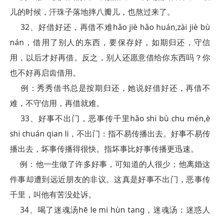
儿的时候，汗珠子落地摔八瓣儿，也熬过来了。
32、好借好还，再借不难hǎo jiè hǎo huán,zài jiè bù
nán，借用了别人的东西，要保存好，如期归还，守信
用，以后才好再借。反之，别人还愿意借给你东西吗？你
也不好再启齿借用。
例：秀秀借书总是按期归还，她说好借好还，再借不
难，不守信用，再借就难。
33、好事不出门，恶事传千里hǎo shi bù chu mén,è
shi chuán qian li，不出门：指不易传播出去。好事不易传
播出去，坏事传播得很快。指坏事比好事传播更迅速。
例：他一生做了许多好事，可知道的人很少；他离婚这
件事却遭到远近朋友的非议。这真是好事不出门，恶事传
千里，叫他有苦没处诉。
34、喝了迷魂汤hē le mi hùn tang，迷魂汤：迷惑人