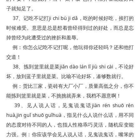
子就知足了。
37、记吃不记打ji chi bù ji dǎ，吃的时候好吃，挨打的
时候难受。意思是总是想着曾经得到过的好处，而总是忘
掉曾经为此遭受过的挫折和羞辱。
例：你怎么记吃不记打呢，他玩得你还轻吗？还和他打
交道！
38、拣到篮里就是菜jiǎn dào lán lǐ jiù shi cài，不论好
坏，放到蓝子里就是菜。比喻不论好坏，凑够数就行。
例：货比三家，瓷砖有大厂小厂，质量高低之分，你不
能拣到篮里就是菜，不挑挑就弄来，我档不愿意啊！
39、见人说人话，见鬼说鬼话jiàn rén shuō rén
huà,jin guǐ shuō guǐhuà，指见什么人说什么话，用不同
的态度对待不同的人，也指人性格乖巧灵活，随机应变能
力强。例：你应该学会见人说人话，见鬼说鬼话，嘴笨的