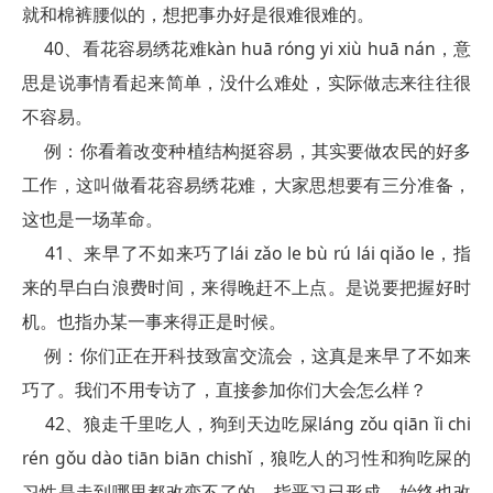
就和棉裤腰似的，想把事办好是很难很难的。
40、看花容易绣花难kàn huā róng yi xiù huā nán，意
思是说事情看起来简单，没什么难处，实际做志来往往很
不容易。
例：你看着改变种植结构挺容易，其实要做农民的好多
工作，这叫做看花容易绣花难，大家思想要有三分准备，
这也是一场革命。
41、来早了不如来巧了lái zǎo le bù rú lái qiǎo le，指
来的早白白浪费时间，来得晚赶不上点。是说要把握好时
机。也指办某一事来得正是时候。
例：你们正在开科技致富交流会，这真是来早了不如来
巧了。我们不用专访了，直接参加你们大会怎么样？
42、狼走千里吃人，狗到天边吃屎láng zǒu qiān ǐi chi
rén gǒu dào tiān biān chishǐ，狼吃人的习性和狗吃屎的
习性是走到哪里都改变不了的。指恶习已形成，始终也改