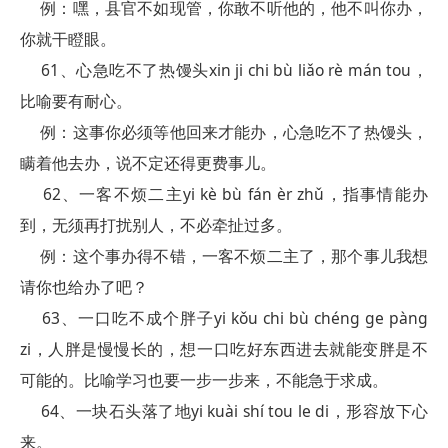
例：嘿，县官不如现管，你敢不听他的，他不叫你办，
你就干瞪眼。
61、心急吃不了热馒头xin ji chi bù liǎo rè mán tou，
比喻要有耐心。
例：这事你必须等他回来才能办，心急吃不了热馒头，
瞒着他去办，说不定还得更费事儿。
62、一客不烦二主yi kè bù fán èr zhǔ，指事情能办
到，无须再打扰别人，不必牵扯过多。
例：这个事办得不错，一客不烦二主了，那个事儿我想
请你也给办了吧？
63、一口吃不成个胖子yi kǒu chi bù chéng ge pàng
zi，人胖是慢慢长的，想一口吃好东西进去就能变胖是不
可能的。比喻学习也要一步一步来，不能急于求成。
64、一块石头落了地yi kuài shí tou le di，形容放下心
来。