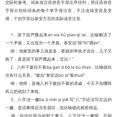
交际时参考。词条按汉语拼音字母次序排列；用汉语拼音
字母分别给词条的每个单字母注音，不注连续变音及变
调，个别字音以泰安方言的实际读音注音。
1、按下葫芦瓢起来an xia hǘ piao qi lai，比喻解决了
一个矛盾，又出现另一个矛盾。泰安说“按”叫“摁èn”。
例：他家里的事儿就是多，婆媳的争执才说合，儿子又
跑了，真是按下葫芦瓢起来，没治！”
2、八杆子拨拉不着ba gan zi bō la bù zhao，比喻彼此
没有什么关系。“拨拉”泰安说bù la“着zhuó”
例：他呀，是俺八杆子拨拉不着的亲戚，今天不知哪阵
风儿把他刮了来啦。
3、八字没一撇ba zi méi yi piě 写“八”字还没写左边的
一撇。是说事情还没有眉目，也比喻彼此相差很远。
例：你说叫我办的那个事儿，八字还没一撇呢，不能