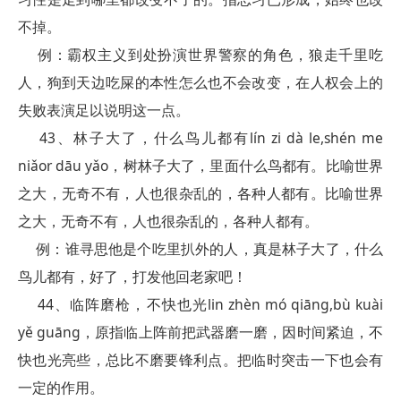
不掉。
例：霸权主义到处扮演世界警察的角色，狼走千里吃
人，狗到天边吃屎的本性怎么也不会改变，在人权会上的
失败表演足以说明这一点。
43、林子大了，什么鸟儿都有lín zi dà le,shén me
niǎor dāu yǎo，树林子大了，里面什么鸟都有。比喻世界
之大，无奇不有，人也很杂乱的，各种人都有。比喻世界
之大，无奇不有，人也很杂乱的，各种人都有。
例：谁寻思他是个吃里扒外的人，真是林子大了，什么
鸟儿都有，好了，打发他回老家吧！
44、临阵磨枪，不快也光lin zhèn mó qiāng,bù kuài
yě guāng，原指临上阵前把武器磨一磨，因时间紧迫，不
快也光亮些，总比不磨要锋利点。把临时突击一下也会有
一定的作用。