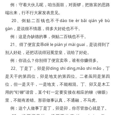
例：守着大伙儿呢，咱当面鼓，对面锣，把致富的思路
端出来，行不行大家发表意见。
20、倒贴二百钱也不干dào tie èr bǎi qián yě bù
gàn，是说很不情愿，得多大好处也不干。
例：这是办缺德的事，倒贴二百钱也不干。
21、得了便宜卖乖dě le pián yi mài guai，是说得到了
别人好处，还把话说得冠冕堂皇，说给了好处。
例：你说么？你别得了便宜卖乖，谁有你赚得多。
22、丁是丁，卯是卯ding shi ding,mǎo shi mǎo，丁
是天干的第四位，卯是地支的第四位。二者虽同是第四
位，但一是天干，一是地支，不能相混。丁、卯又是木工
用的“钉铆”谐音，某个钉一定要安接在相应的铆（铆眼）
里，不能有差错。形容做事认真，不通融，不马虎。
例：这个人做事丁是丁，卯是卯，你尽管放心就是了。