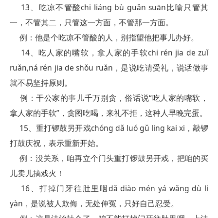
13、吃凉不管酸chi liáng bù guǎn suān比喻只管其
一，不管其二，只管这一方面，不管那一方面。
例：他是个吃凉不管酸的人，别指望他把事儿办好。
14、吃人家的嘴软，拿人家的手软chi rén jia de zuǐ
ruǎn,ná rén jia de shǒu ruǎn，是说吃请受礼，说话做事
就不易坚持原则。
例：干公家的事儿千万别贪，俗话说“吃人家的嘴软，
拿人家的手软”，贪图吃喝，来礼不拒，这种人早晚完蛋。
15、重打锣鼓另开戏chóng dǎ luó gǔ ling kai xi，敲锣
打鼓庆祝，表示重新开始。
例：没关系，咱再立个门头重打锣鼓另开戏，把咱的买
儿卖儿搞戏火！
16、打掉门牙往肚里咽dǎ diào mén yá wǎng dù li
yàn，是说被人欺侮，无处伸冤，只好自己忍受。