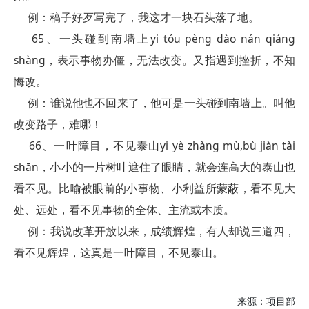
例：稿子好歹写完了，我这才一块石头落了地。
65、一头碰到南墙上yi tóu pèng dào nán qiáng
shàng，表示事物办僵，无法改变。又指遇到挫折，不知
悔改。
例：谁说他也不回来了，他可是一头碰到南墙上。叫他
改变路子，难哪！
66、一叶障目，不见泰山yi yè zhàng mù,bù jiàn tài
shān，小小的一片树叶遮住了眼睛，就会连高大的泰山也
看不见。比喻被眼前的小事物、小利益所蒙蔽，看不见大
处、远处，看不见事物的全体、主流或本质。
例：我说改革开放以来，成绩辉煌，有人却说三道四，
看不见辉煌，这真是一叶障目，不见泰山。
来源：
项目部