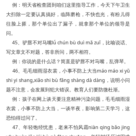
例：明天省检查团到咱们这里指导工作，今天下午卫生
大扫除一定要认真搞好，临阵磨枪，不快也光，有粉儿得
往脸上搽，那个单位出了漏子，就拿那个单位的领导是
问。
45、驴唇不对马嘴lǘ chún bù duì mǎ zuǐ，比喻说话、
写文章文不对题，答非所问，两不相符。
例：你说的是什么话？简直是驴唇不对马嘴，乱弹琴。
46、毛毛细雨湿衣裳，小事不防上大当máo máo xi yǔ
shi yi shang,xiǎo shi bù fǎng shàng dà dàng，说明小问
题不注意，会发展到犯大错误。教育人们要防微杜渐。
例：孩子在网上谈天要注意精神污染问题，毛毛细雨湿
衣裳，小事不防上大当，一谈半夜，影响第二天学习，这
恐怕得过问了。
47、年轻饱经忧患，老来不怕风霜niàn qing bǎo jing