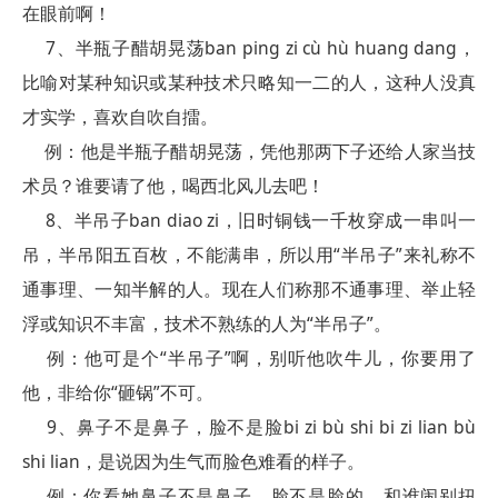
在眼前啊！
7、半瓶子醋胡晃荡ban ping zi cù hù huang dang，
比喻对某种知识或某种技术只略知一二的人，这种人没真
才实学，喜欢自吹自擂。
例：他是半瓶子醋胡晃荡，凭他那两下子还给人家当技
术员？谁要请了他，喝西北风儿去吧！
8、半吊子ban diao zi，旧时铜钱一千枚穿成一串叫一
吊，半吊阳五百枚，不能满串，所以用“半吊子”来礼称不
通事理、一知半解的人。现在人们称那不通事理、举止轻
浮或知识不丰富，技术不熟练的人为“半吊子”。
例：他可是个“半吊子”啊，别听他吹牛儿，你要用了
他，非给你“砸锅”不可。
9、鼻子不是鼻子，脸不是脸bi zi bù shi bi zi lian bù
shi lian，是说因为生气而脸色难看的样子。
例：你看她鼻子不是鼻子，脸不是脸的，和谁闹别扭