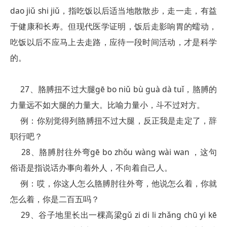
dao jiǔ shi jiǔ，指吃饭以后适当地散散步，走一走，有益
于健康和长寿。但现代医学证明，饭后走影响胃的蠕动，
吃饭以后不应马上去走路，应待一段时间活动，才是科学
的。
27、胳膊扭不过大腿gē bo niǔ bù guà dà tuǐ，胳膊的
力量远不如大腿的力量大。比喻力量小，斗不过对方。
例：你别觉得列胳膊扭不过大腿，反正我是走定了，辞
职行吧？
28、胳膊肘往外弯gē bo zhǒu wàng wài wan ，这句
俗语是指说话办事向着外人，不向着自己人。
例：哎，你这人怎么胳膊肘往外弯，他说怎么着，你就
怎么着，你是二百五吗？
29、谷子地里长出一棵高梁gǔ zi di li zhǎng chū yi kē