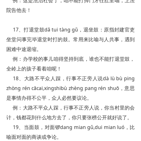
例：这是法治社会了，咱不能打掉门牙往肚里咽，上法
院告他去！
17、打退堂鼓dǎ tui tàng gǔ，退坐鼓：原指封建官吏
坐堂问事完毕退堂时打的鼓。常用来比喻与人共事，遇到
困难中途退缩。
例：办学校的事儿咱得坚持到底，谁也不能打退堂鼓，
全岭上的孩子看着咱呢！
18、大路不平众人踩，行事不正旁人说dà lù bù ping
zhòng rén cācai,xingshibù zhèng pang rén shuō，意思
是事情办得不公平，众人必然要议论。
例：大路不平众人踩，行事不正旁人说，你当村里的会
计，钱都花到什么地方去了，你只要张榜公开就好说了。
19、当面鼓，对面锣dang mian gǔ,dui mian luó，比
喻面对面的商谈或争论。