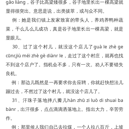
gāo liàng，谷子比高梁矮很多，谷子地里长出一棵高梁就
显得很突出。意思是说，出类拔萃，或与众不同。
例：她是我们镇上发家致富的带头人，养鸡养鸭种蔬
菜，干么儿么儿成功，真是谷子地里长出一棵高梁，就是
显眼儿。
30、过了这个村儿，就没这个店儿了guà le zhè ge
cūnr,jiù méi zhè gè diànr le，走过了这个村庄，就再也找
不到这个店户了。指机会不多，只有一次。劝人不要错失
良机。
例：那边儿既然是一再要求你去应聘，你就赶快想法儿
蹦过去，不然过了这个村儿，就没这个店儿了。
31、汗珠子落地摔八瓣儿hàn zhū zi luò di shuai ba
bànr，出汗很多，点点滴滴洒落地上。指出大力，辛苦劳
作。
例：那里侯人我们自己去拉煤，一个人拉八百斤，上坡