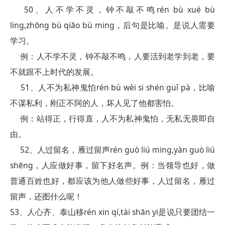
50、人不学不灵，钟不敲不鸣rén bù xué bù
ling,zhōng bù qiāo bù ming，后句是比喻。是说人需要
学习。
例：人不学不灵，钟不敲不鸣，人要活到老学到老，要
不就跟不上时代的发展。
51、人不为私神鬼怕rén bù wèi si shén guǐ pà，比喻
不谋私利，刚正不阿的人，坏人见了他都害怕。
例：站得正，行得直，人不为私神鬼怕，无私无畏即自
由。
52、人过留名，雁过留声rén guò liú ming,yàn guò liú
shēng，人应做好事，留下好名声。例：当领导也好，做
普通百姓也好，都应该为他人做些好事，人过留名，雁过
留声，还图什么呢！
53、人心齐、泰山移rén xin qí,tài shān yi是说只要团结一