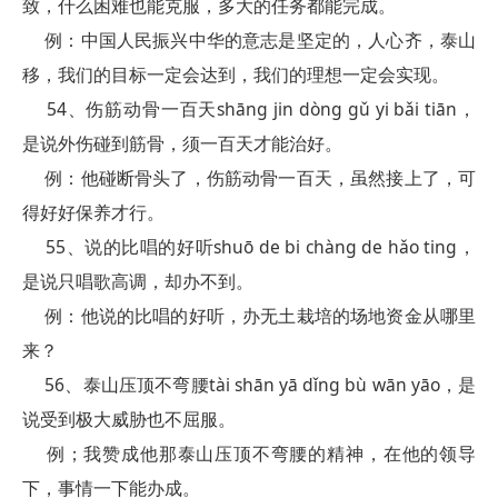
致，什么困难也能克服，多大的任务都能完成。
例：中国人民振兴中华的意志是坚定的，人心齐，泰山
移，我们的目标一定会达到，我们的理想一定会实现。
54、伤筋动骨一百天shāng jin dòng gǔ yi bǎi tiān，
是说外伤碰到筋骨，须一百天才能治好。
例：他碰断骨头了，伤筋动骨一百天，虽然接上了，可
得好好保养才行。
55、说的比唱的好听shuō de bi chàng de hǎo ting，
是说只唱歌高调，却办不到。
例：他说的比唱的好听，办无土栽培的场地资金从哪里
来？
56、泰山压顶不弯腰tài shān yā dǐng bù wān yāo，是
说受到极大威胁也不屈服。
例；我赞成他那泰山压顶不弯腰的精神，在他的领导
下，事情一下能办成。