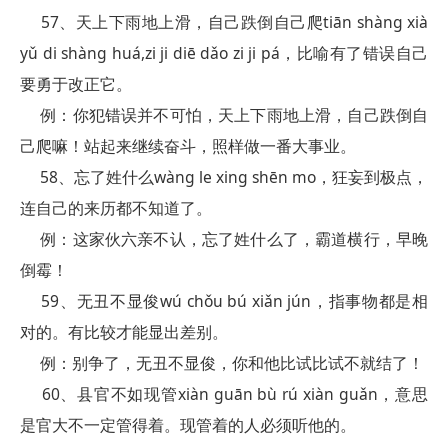
57、天上下雨地上滑，自己跌倒自己爬tiān shàng xià
yǔ di shàng huá,zi ji diē dǎo zi ji pá，比喻有了错误自己
要勇于改正它。
例：你犯错误并不可怕，天上下雨地上滑，自己跌倒自
己爬嘛！站起来继续奋斗，照样做一番大事业。
58、忘了姓什么wàng le xing shēn mo，狂妄到极点，
连自己的来历都不知道了。
例：这家伙六亲不认，忘了姓什么了，霸道横行，早晚
倒霉！
59、无丑不显俊wú chǒu bú xiǎn jún，指事物都是相
对的。有比较才能显出差别。
例：别争了，无丑不显俊，你和他比试比试不就结了！
60、县官不如现管xiàn guān bù rú xiàn guǎn，意思
是官大不一定管得着。现管着的人必须听他的。