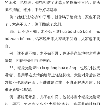
的汤水，也指酒。特指相信了迷惑人的欺骗性言论，使头
脑不清醒、糊涂，不分好坏是非。
例：她练“法轮功”中了邪，就像喝了迷魂汤，家也不要
了，六亲不认了，终于酿成了悲剧。
35、话不说不知，木不钻不透huà bù shuō bù zhi,mù
bù zuan bù tòu，话不说出来人家就不知道，人家也不明
白。
例：话不说不知，木不钻不透，你还是详细地把道理讲
清楚，相信他会明白过来的。
36、糊拉光滑墙hú la guāng huà qiáng，也说“扑拉光
滑墙”。是用手在光滑的墙壁上轻轻抚摸。意指对矛盾的双
方都不作深刻评论，不讲谁是谁非，不真正解决矛盾，只
求矛盾缓和算完。
例：婆媳闹矛盾，儿子在中间，他就得当个糊拉光滑墙
的，要不，怎么办？当个“太平板”也行，糊弄着能过好日