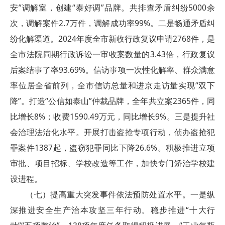
安”调解室，创建“泰好调”品牌。共排查矛盾纠纷5000余
次，调解案件2.7万件，调解成功率99%。二是畅通矛盾纠
纷化解渠道。2024年度全市新收行政复议申请2768件，是
全市法院同期行政诉讼一审收案数量的3.43倍，行政复议
后案结事了率93.69%。信访事项一次性化解率、群众满意
率位居全省前列，全市信访总量和进京走访量实现“双下
降”。打造“公信如泰山”仲裁品牌，全年共立案2365件，同
比增长8%；收费1590.49万元，同比增长9%。三是提升社
会治理法治化水平。开展打击盗抢专项行动，侦办盗抢犯
罪案件1387起，盗窃犯罪同比下降26.6%。积极推进立项
审批、项目招标、学校改造等工作，加快专门矫治学校建
设进程。
（七）提高重大突发事件依法预防处置水平。一是纵
深推进安全生产治本攻坚三年行动。稳步推进“十大行