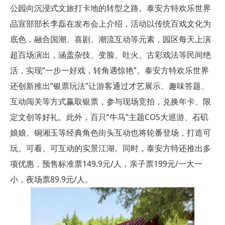
公园向沉浸式文旅打卡地的转型之路。泰安方特欢乐世界
品宣部部长李磊在发布会上介绍，活动以传统百戏文化为
底色，融合国潮、喜剧、潮流互动等元素，园区每天上演
超百场演出，涵盖杂技、变脸、吐火、古彩戏法等民间绝
活，实现“一步一好戏，转角遇惊艳”。泰安方特欢乐世界
还创新推出“银票玩法”让游客通过才艺展示、趣味答题、
互动闯关等方式赢取银票，参与现场竞拍，兑换年卡、限
定文创等好礼。此外，百只“牛马”主题COS大巡游、石矶
娘娘、铜湘玉等经典角色街头互动也将轮番登场，打造可
玩、可看、可互动的实景江湖。同时，泰安方特还推出多
项优惠，预售标准票149.9元/人，亲子票199元/一大一
小，夜场票89.9元/人。