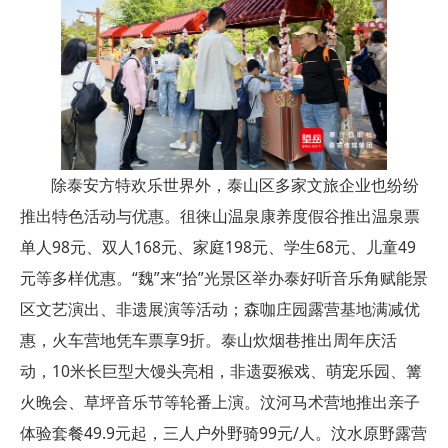
除泰安方特欢乐世界外，泰山区多家文旅企业也纷纷
推出特色活动与优惠。徂徕山温泉康养度假谷推出温泉票
单人98元、双人168元、家庭198元、学生68元、儿童49
元等多样优惠。“魏”来“拾”光景区举办泰好听音乐角赋能景
区文艺演出、非遗展演等活动；森咖庄园露营基地满减优
惠，火车营地凭车票享9折。泰山炊烟巷推出周年庆活
动，10米长巨型大馒头亮相，非遗耍猴戏、萌宠乐园、篝
火晚会、草坪音乐节等轮番上演。汶河马术营地推出亲子
体验套餐49.9元起，三人户外野骑99元/人。汶水原野露营