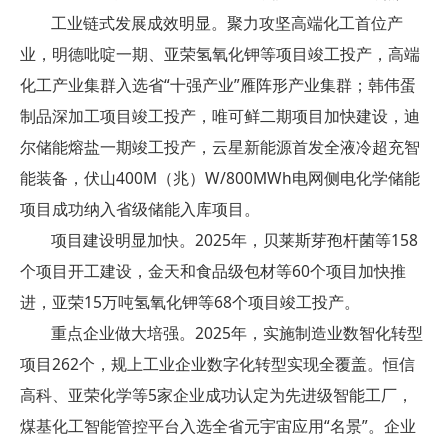
工业链式发展成效明显。聚力攻坚高端化工首位产
业，明德吡啶一期、亚荣氢氧化钾等项目竣工投产，高端
化工产业集群入选省“十强产业”雁阵形产业集群；韩伟蛋
制品深加工项目竣工投产，唯可鲜二期项目加快建设，迪
尔储能熔盐一期竣工投产，云星新能源首发全液冷超充智
能装备，伏山400M（兆）W/800MWh电网侧电化学储能
项目成功纳入省级储能入库项目。
项目建设明显加快。2025年，贝莱斯芽孢杆菌等158
个项目开工建设，金天和食品级包材等60个项目加快推
进，亚荣15万吨氢氧化钾等68个项目竣工投产。
重点企业做大培强。2025年，实施制造业数智化转型
项目262个，规上工业企业数字化转型实现全覆盖。恒信
高科、亚荣化学等5家企业成功认定为先进级智能工厂，
煤基化工智能管控平台入选全省元宇宙应用“名景”。企业