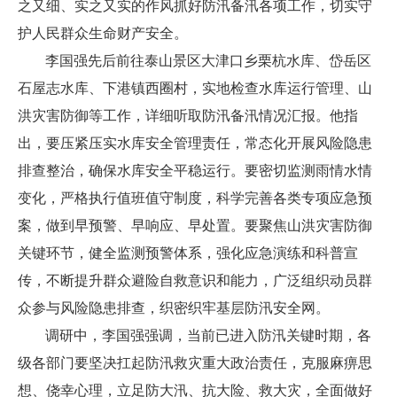
之又细、实之又实的作风抓好防汛备汛各项工作，切实守
护人民群众生命财产安全。
李国强先后前往泰山景区大津口乡栗杭水库、岱岳区
石屋志水库、下港镇西圈村，实地检查水库运行管理、山
洪灾害防御等工作，详细听取防汛备汛情况汇报。他指
出，要压紧压实水库安全管理责任，常态化开展风险隐患
排查整治，确保水库安全平稳运行。要密切监测雨情水情
变化，严格执行值班值守制度，科学完善各类专项应急预
案，做到早预警、早响应、早处置。要聚焦山洪灾害防御
关键环节，健全监测预警体系，强化应急演练和科普宣
传，不断提升群众避险自救意识和能力，广泛组织动员群
众参与风险隐患排查，织密织牢基层防汛安全网。
调研中，李国强强调，当前已进入防汛关键时期，各
级各部门要坚决扛起防汛救灾重大政治责任，克服麻痹思
想、侥幸心理，立足防大汛、抗大险、救大灾，全面做好