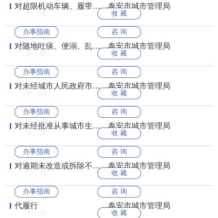
对超限机动车辆、履带车、铁轮车等擅自经过城市桥梁的处罚
泰安市城市管理局
申 报
收 藏
办事指南
咨 询
对随地吐痰、便溺、乱扔果皮、纸屑和烟头等废弃物的；在城市建筑物、设施以...
泰安市城市管理局
申 报
收 藏
办事指南
咨 询
对未经城市人民政府市容环境卫生行政主管部门同意，擅自设置大型户外广告，...
泰安市城市管理局
申 报
收 藏
办事指南
咨 询
对未经批准从事城市生活垃圾经营性清扫、收集、运输或者处置活动的处罚
泰安市城市管理局
申 报
收 藏
办事指南
咨 询
对逾期未改造或拆除不符合城镇容貌标准、环境卫生标准的建筑物或者设施的处...
泰安市城市管理局
申 报
收 藏
办事指南
咨 询
代履行
泰安市城市管理局
申 报
收 藏