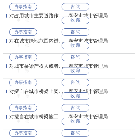
办事指南
咨 询
对占用城市主要道路作为集贸市场和停车场及摆摊设点的；擅自挖掘城市道路的...
泰安市城市管理局
申 报
收 藏
办事指南
咨 询
对在城市绿地范围内进行拦河截溪、取土采石、设置垃圾堆场、排放污水以及其...
泰安市城市管理局
申 报
收 藏
办事指南
咨 询
对城市桥梁产权人或者委托管理人不履行养护维修义务的处罚
泰安市城市管理局
申 报
收 藏
办事指南
咨 询
对擅自在城市桥梁上架设各类管线、设置广告等辅助物的处罚
泰安市城市管理局
申 报
收 藏
办事指南
咨 询
对擅自在城市桥梁施工控制范围内从事河道疏浚、挖掘、打桩、地下管道顶进、...
泰安市城市管理局
申 报
收 藏
办事指南
咨 询