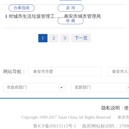
办事指南
咨 询
对城市生活垃圾管理工作的监督检查
泰安市城市管理局
申 报
收 藏
1
2
3
下一页
网站导航：
泰安市市委
泰安市人
市政府部门
党群部门
隐私说明
使
|
Copyright 1999-2017 Taian China All Rights Reserved
泰安
鲁ICP备05015115号-1
政府网站标识码：370900