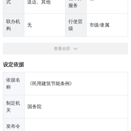
式
送达、其他
服务
联办机
行使层
无
市级/隶属
构
级
查看全部
设定依据
依据名
《民用建筑节能条例》
称
制定机
国务院
关
发布令