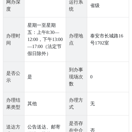
网办深
运行系
省级
度
统
星期一至星期
五：上午8:30—
办理时
办理地
泰安市长城路16
12:00，下午13:00
间
点
号1702室
—17:00（法定节
假日除外）
到办事
是否公
是
现场次
0
示
数
办理结
办理方
其他
无
果类型
式
是否存
送达方
公告送达、邮寄
在中介
否