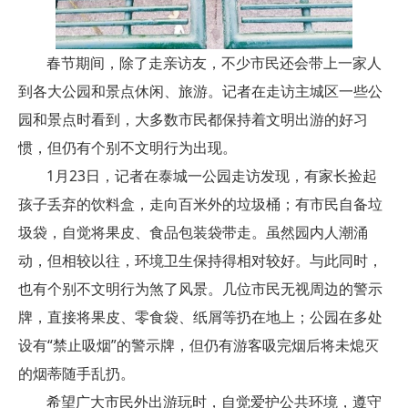
春节期间，除了走亲访友，不少市民还会带上一家人
到各大公园和景点休闲、旅游。记者在走访主城区一些公
园和景点时看到，大多数市民都保持着文明出游的好习
惯，但仍有个别不文明行为出现。
1月23日，记者在泰城一公园走访发现，有家长捡起
孩子丢弃的饮料盒，走向百米外的垃圾桶；有市民自备垃
圾袋，自觉将果皮、食品包装袋带走。虽然园内人潮涌
动，但相较以往，环境卫生保持得相对较好。与此同时，
也有个别不文明行为煞了风景。几位市民无视周边的警示
牌，直接将果皮、零食袋、纸屑等扔在地上；公园在多处
设有“禁止吸烟”的警示牌，但仍有游客吸完烟后将未熄灭
的烟蒂随手乱扔。
希望广大市民外出游玩时，自觉爱护公共环境，遵守