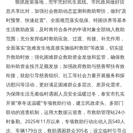
狠抓政策落地，兜牢兜好民生底线。市民政局做好信
息共享比对，加强社会救助动态监测和救助帮扶，做到“及
时预警、快速处置”。全面规范落实低保、特困供养等基本
生活救助政策，及时将符合条件的申请对象全部纳入救助
范围；充分发挥临时救助应急、过渡、衔接、补充作用，
全面落实“急难发生地直接实施临时救助”等政策，切实提
升救助时效；强化困难群众救助资金发放和监管，确保救
助补助资金按月足额发放；加强政府救助与慈善帮扶有效
衔接，鼓励引导慈善组织、社工等社会力量开展服务和探
访慰问等活动，更好满足困难群众多层次、差异化需求。
为保障生活无着临时遇困人员安全温暖过冬，泰安市扎实
开展“寒冬送温暖”专项救助行动，建立民政牵头、多部门
联动的巡查机制，运用大数据云巡查，市救助管理站24小
时备勤。2025年11月以来，专项救助行动出动人员540人
次、车辆179台次，救助遇困群众305名；设立临时引导点