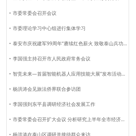
市委常委会召开会议
市委理论学习中心组进行集体学习
泰安市庆祝建军99周年“赓续红色薪火 致敬泰山兵功臣”主题宣讲会举行
李国强主持召开市人民政府常务会议
智竞未来—首届智能机器人应用技能大展”发布活动在北京举行 首届CMG世界机器人登泰山大赛活动同步...
杨洪涛会见旅法侨界联合参访团
李国强到东平县调研经济社会发展工作
市委常委会召开扩大会议 分析研究上半年全市经济社会发展形势 安排部署下步重点工作任务
杨洪涛在泰山区调研并接待群众来访